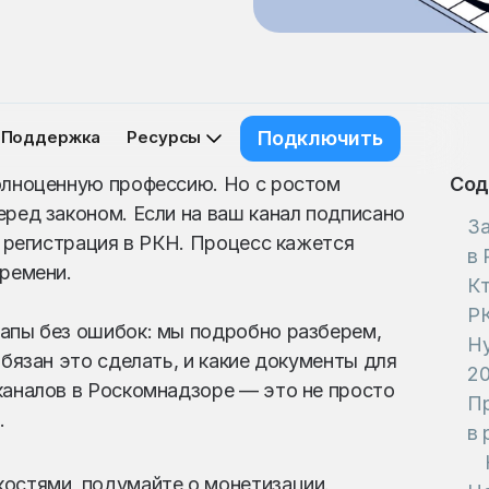
Поддержка
Ресурсы
Подключить
полноценную профессию. Но с ростом
Сод
еред законом. Если на ваш канал подписано
За
а регистрация в РКН. Процесс кажется
в 
времени.
Кт
РК
тапы без ошибок: мы подробно разберем,
Ну
обязан это сделать, и какие документы для
20
каналов в Роскомнадзоре — это не просто
Пр
.
в 
костями, подумайте о монетизации.