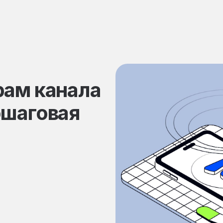
рам канала
ошаговая