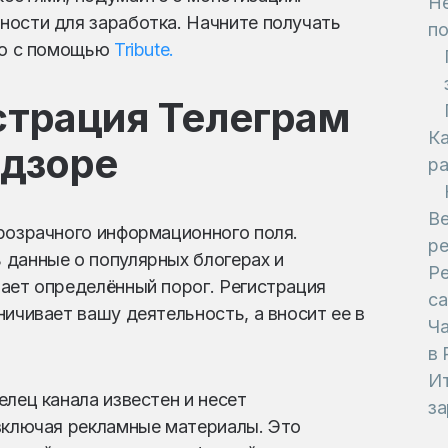
Не
ности для заработка. Начните получать
по
сно с помощью
Tribute.
страция Телеграм
Ка
адзоре
ра
Ве
розрачного информационного поля.
ре
 данные о популярных блогерах и
Ре
ает определённый порог. Регистрация
са
ичивает вашу деятельность, а вносит ее в
Ча
в 
Ит
лец канала известен и несет
за
 включая рекламные материалы. Это