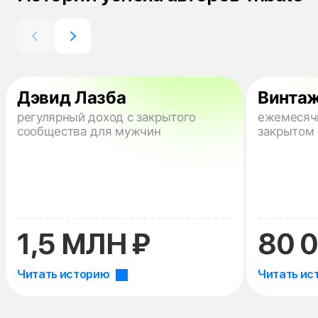
Дэвид Лазба
Винта
регулярный доход с закрытого
ежемесяч
сообщества для мужчин
закрытом 
1,5 МЛН ₽
80 0
Читать историю
Читать ис