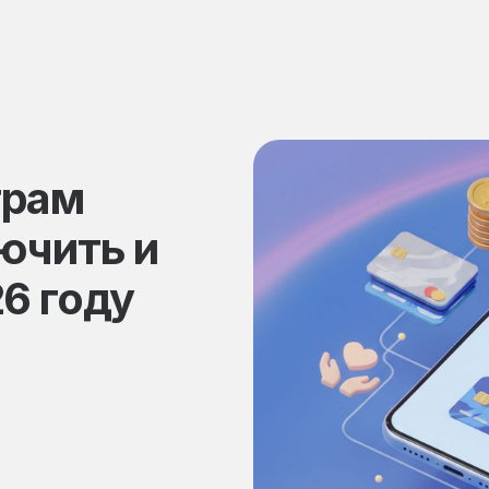
грам
ючить и
6 году