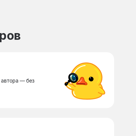
еров
 автора — без