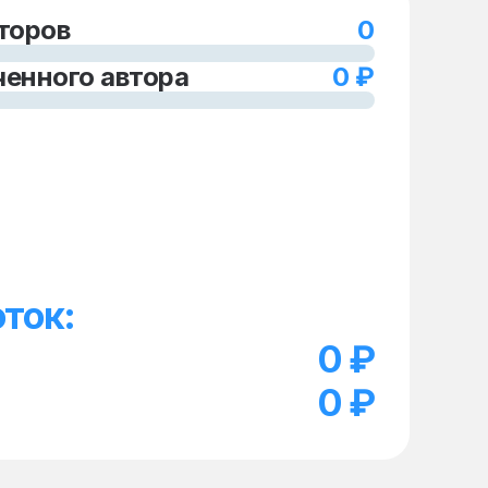
торов
0
енного автора
0
₽
ток:
0
₽
0
₽