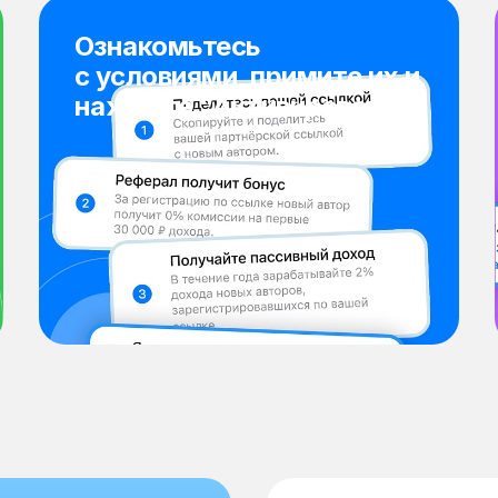
Ознакомьтесь
с условиями, примите их и
нажмите “Активировать”