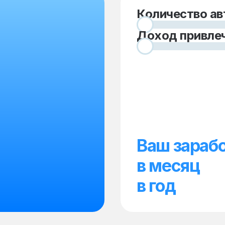
Количество ав
Доход привлеч
Ваш зарабо
в месяц
в год