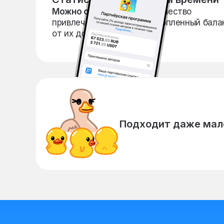
Можно отслеживать:
количество
привлеченных авторов накопленный бала
от их дохода
Подходит даже мал