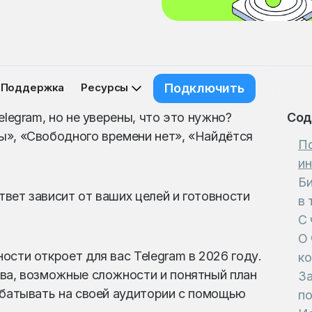
Поддержка
Ресурсы
Подключить
elegram, но не уверены, что это нужно?
Сод
ы», «Свободного времени нет», «Найдётся
По
ин
Би
Ответ зависит от ваших целей и готовности
в 
С 
О 
сти откроет для вас Telegram в 2026 году.
к
тва, возможные сложности и понятный план
За
абатывать на своей аудитории с помощью
по