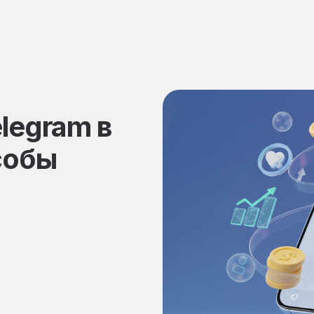
elegram в
собы